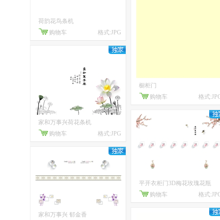
荷韵花鸟条机
购物车
格式:JPG
橱柜门
购物车
格式:JP
家和万事兴荷花条机
购物车
格式:JPG
平开衣柜门3D梅花玫瑰花瓶
购物车
格式:JP
家和万事兴 郁金香