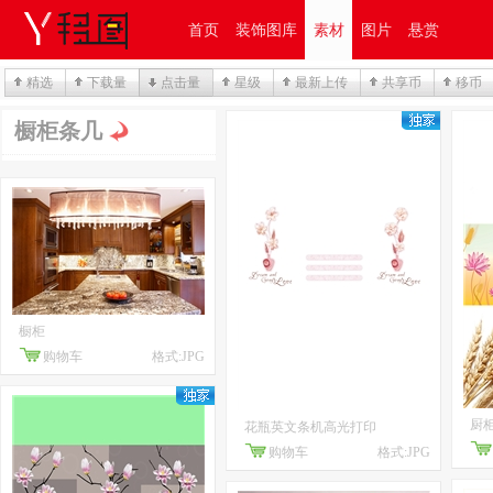
首页
装饰图库
素材
图片
悬赏
精选
下载量
点击量
星级
最新上传
共享币
移币
橱柜条几
橱柜
购物车
格式:JPG
厨
花瓶英文条机高光打印
购物车
格式:JPG