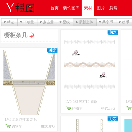
首页
装饰图库
素材
图片
悬赏
精选
下载量
点击量
星级
最新上传
共享币
移币
橱柜条几
LV5-533 纯打印 新款
LV
购物车
格式:JPG
LV5-516 纯打印 新款
购物车
格式:JPG