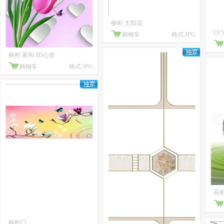
橱柜 太阳花
LV
购物车
格式:JPG
橱柜 家和 3D心形
购物车
格式:JPG
厨
橱柜门