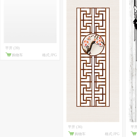
平开 (39)
购物车
格式:JPG
平开 (36)
平开 
购物车
格式:JPG