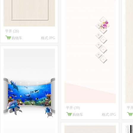
平开 (26)
购物车
格式:JPG
平开 (19)
平开 
购物车
格式:JPG