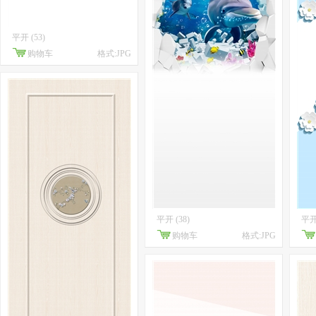
平开 (53)
购物车
格式:JPG
平开 (38)
平开 
购物车
格式:JPG