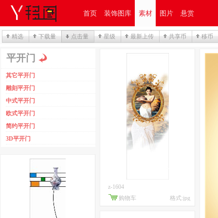
首页
装饰图库
素材
图片
悬赏
精选
下载量
点击量
星级
最新上传
共享币
移币
平开门
其它平开门
雕刻平开门
中式平开门
欧式平开门
简约平开门
3D平开门
z-1604
购物车
格式:jpg