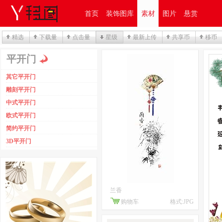
首页
装饰图库
素材
图片
悬赏
精选
下载量
点击量
星级
最新上传
共享币
移币
平开门
其它平开门
雕刻平开门
中式平开门
欧式平开门
简约平开门
3D平开门
兰香
购物车
格式:JPG