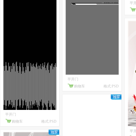
平
平开门
购物车
格式:PSD
平开门
购物车
格式:PSD
平