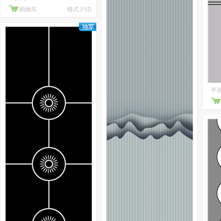
购物车
格式:PSD
平