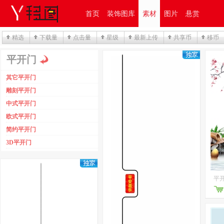
首页
装饰图库
素材
图片
悬赏
精选
下载量
点击量
星级
最新上传
共享币
移币
平开门
其它平开门
雕刻平开门
中式平开门
欧式平开门
简约平开门
3D平开门
平