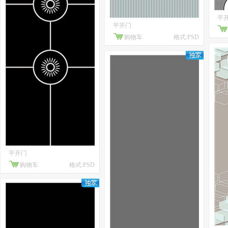
平
平开门
购物车
格式:PSD
平开门
购物车
格式:PSD