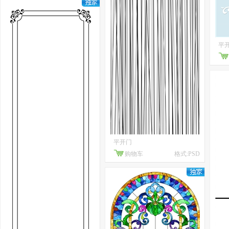
平
平开门
购物车
格式:PSD