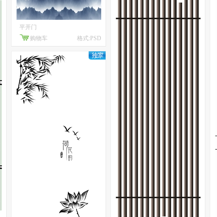
平开门
购物车
格式:PSD