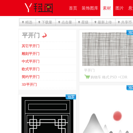
首页
装饰图库
素材
图片
悬
精选
下载量
点击量
星级
最新上传
共享币
平开门
其它平开门
雕刻平开门
中式平开门
欧式平开门
平开门
简约平开门
购物车
格式:PSD +CDR
3D平开门