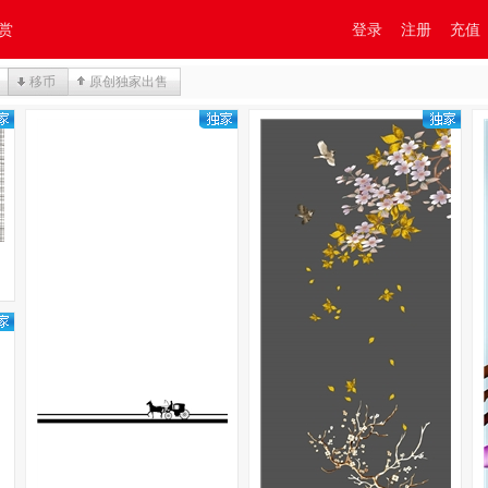
赏
登录
注册
充值
移币
原创独家出售