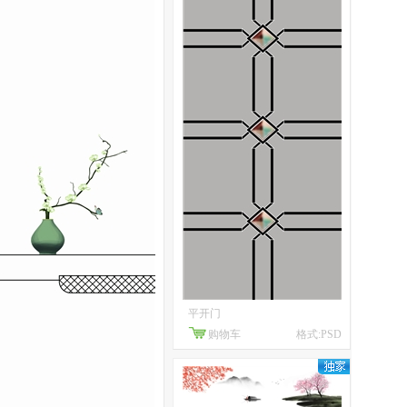
平开门
购物车
格式:PSD