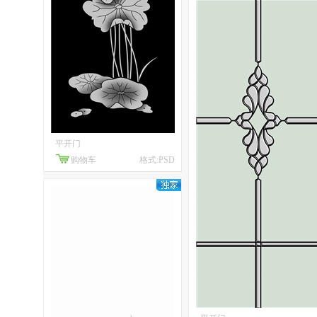
平开门
购物车
格式:PSD