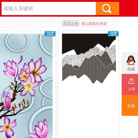
简易四花线条银波...
简易四花线条
黄山迎客松剪影
艺术鹿和迎客松腰线
艺术风格钻石风
简易四花线条银波...
简易四花线条
上传
充值