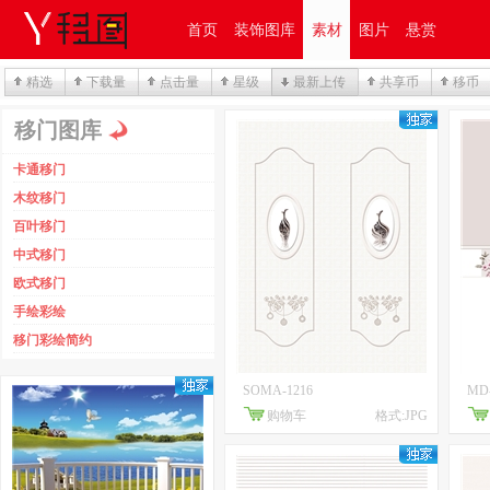
首页
装饰图库
素材
图片
悬赏
精选
下载量
点击量
星级
最新上传
共享币
移币
移门图库
卡通移门
木纹移门
百叶移门
中式移门
欧式移门
手绘彩绘
移门彩绘简约
SOMA-1216
MD-
购物车
格式:JPG