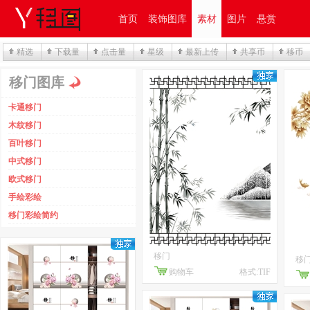
首页
装饰图库
素材
图片
悬赏
精选
下载量
点击量
星级
最新上传
共享币
移币
移门图库
卡通移门
木纹移门
百叶移门
中式移门
欧式移门
手绘彩绘
移门彩绘简约
移门
移
购物车
格式:TIF