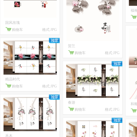
福
国风玫瑰
购物车
格式:JPG
贺兰
购物车
格式:JPG
精品时代
购物车
格式:JPG
春游
和
购物车
格式:JPG
禾木