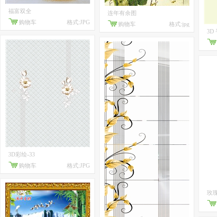
福富双全
连年有余图
购物车
格式:JPG
购物车
格式:jpg
3D
3D彩绘-33
购物车
格式:JPG
玫