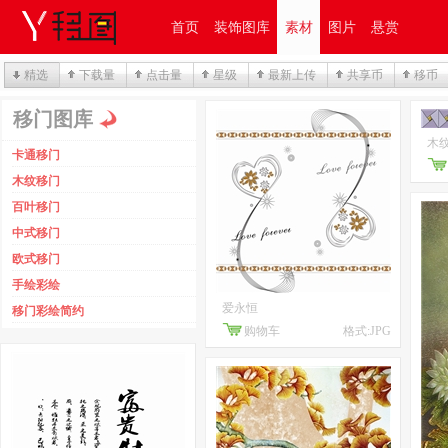
首页
装饰图库
素材
图片
悬赏
精选
下载量
点击量
星级
最新上传
共享币
移币
移门图库
木纹
卡通移门
木纹移门
百叶移门
中式移门
欧式移门
手绘彩绘
爱永恒
移门彩绘简约
购物车
格式:JPG