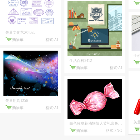
矢量文化艺术4585
购物车
格式:AI
手机
生活百科2412
购物车
格式:AI
矢量用具1256
购物车
格式:AI
矢量
白色玫瑰花动物情人节礼盒免抠9
购物车
格式:PNG