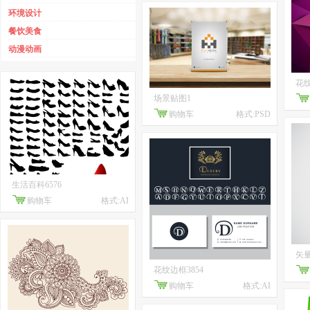
环境设计
餐饮美食
动漫动画
花纹
场景贴图1
购物车
格式:PSD
生活百科6576
购物车
格式:AI
矢量
花纹边框3854
购物车
格式:AI