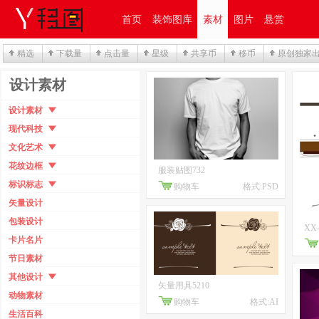
首页
装饰图库
素材
图片
悬赏
精选
下载量
点击量
星级
共享币
移币
原创独家
设计素材
设计素材
现代科技
文化艺术
花纹边框
服装贴图732
标识标志
购物车
格式:PSD
矢量设计
包装设计
XX-
卡片名片
节日素材
其他设计
矢量用具5210
动物素材
购物车
格式:AI
生活百科