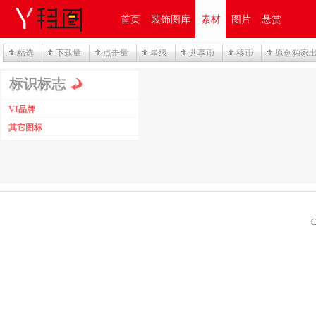
首页
装饰图库
素材
图片
悬赏
精选
下载量
点击量
星级
共享币
移币
原创独家
标识标志
VI品牌
其它图标
C