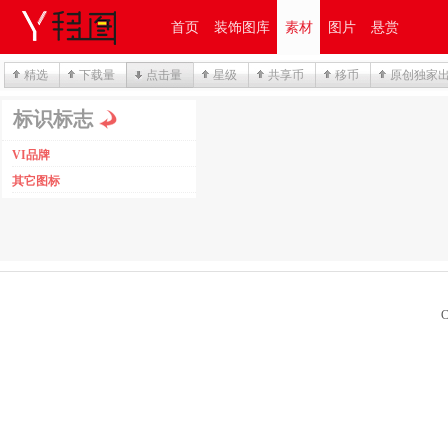
首页
装饰图库
素材
图片
悬赏
精选
下载量
点击量
星级
共享币
移币
原创独家
标识标志
VI品牌
其它图标
C