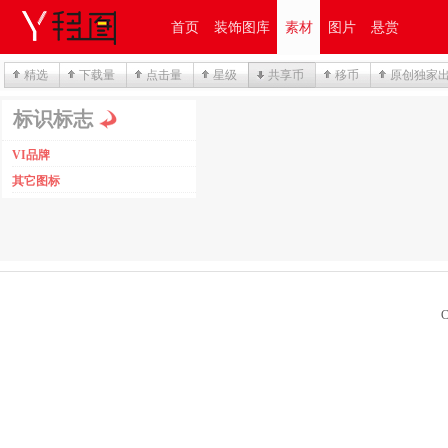
首页
装饰图库
素材
图片
悬赏
精选
下载量
点击量
星级
共享币
移币
原创独家
标识标志
VI品牌
其它图标
C