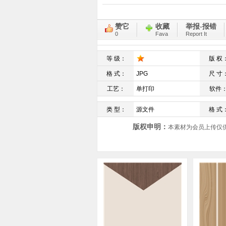
赞它
收藏
举报-报错
0
Fava
Report It
等 级：
版 权
格 式：
JPG
尺 寸
工艺：
单打印
软件
类 型：
源文件
格 式
版权申明：
本素材为会员上传仅