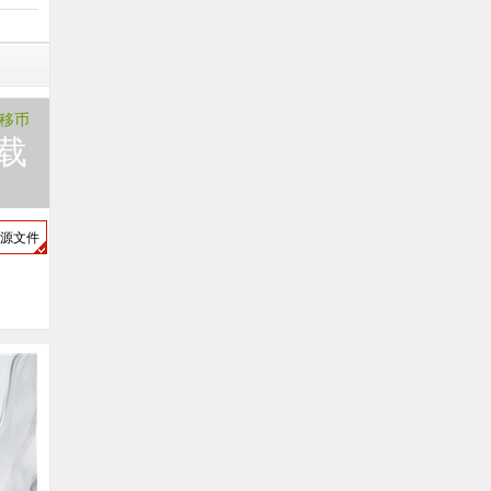
0 移币
载
源文件