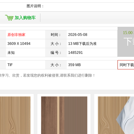
图片说明：
加入购物车
15.0
：
原创非独家
时间：
2026-05-08
下
：
3609 X 10494
大 小：
13 MB下载后为准
：
未知
编 号：
1485291
：
TIF
大 小：
359 MB
同时下载
供学习、欣赏，若发现您的权利被侵害,请联系我们进行删除！