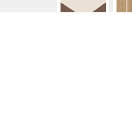
几何木纹（一）
零晨晨
几何木纹
零晨晨