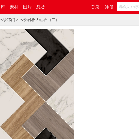
图库
素材
图片
悬赏
登录
注册
木纹移门
> 木纹岩板大理石（二）