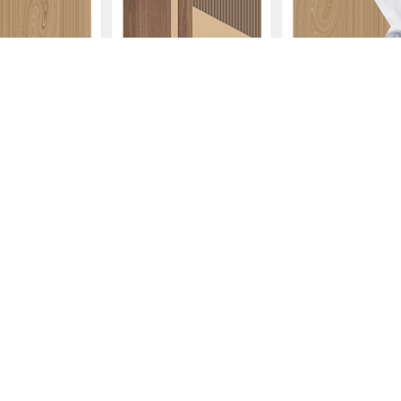
线条（三）
几何木纹线条（一）
木纹大理石（二）
零晨晨
零晨晨
免漆板