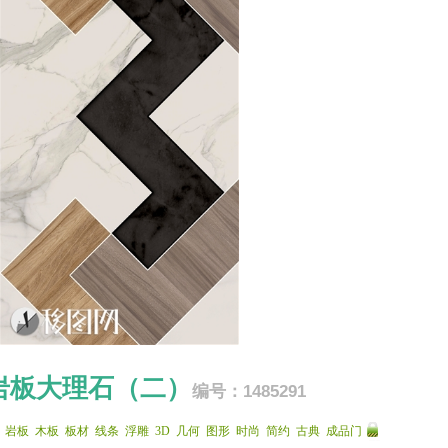
岩板大理石（二）
编号：1485291
岩板
木板
板材
线条
浮雕
3D
几何
图形
时尚
简约
古典
成品门