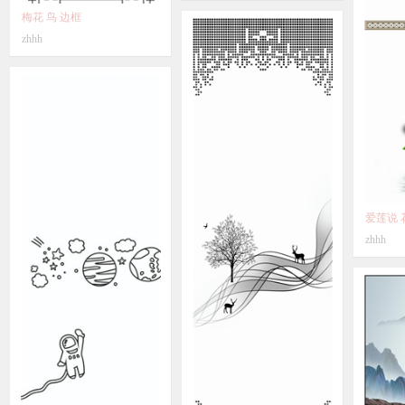
梅花 鸟 边框
zhhh
爱莲说 
zhhh