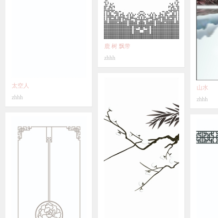
鹿 树 飘带
zhhh
太空人
山水
zhhh
zhhh