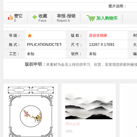
图片说明：
赞它
收藏
举报-报错
加入购物车
0
Fava
Report It
等 级：
版 权：
原创非独家
时
格 式：
PPLICATION/OCTET-
尺 寸：
13267 X 17691
大
工艺：
STREAM
未知
软件：
未知
编
版权申明：
本素材为会员上传仅供学习、欣赏，若发现您的权利被侵
黑白山水
zhhh