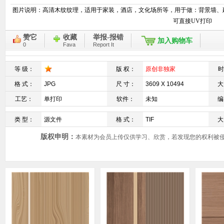
图片说明：
高清木纹纹理，适用于家装，酒店，文化场所等，用于做：背景墙、
可直接UV打印
赞它
收藏
举报-报错
加入购物车
0
Fava
Report It
等 级：
版 权：
原创非独家
时
格 式：
JPG
尺 寸：
3609 X 10494
大
工艺：
单打印
软件：
未知
编
类 型：
源文件
格 式：
TIF
大
版权申明：
本素材为会员上传仅供学习、欣赏，若发现您的权利被侵