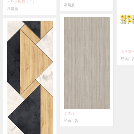
木纹大理石（二）
零晨晨
零晨晨
向日葵
经典广
免漆板
经典广告