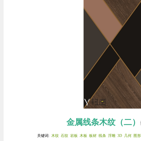
金属线条木纹（二）
关键词:
木纹
石纹
岩板
木板
板材
线条
浮雕
3D
几何
图形