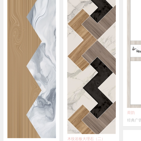
荷韵
经典广
木纹岩板大理石（二）