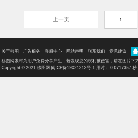
上一页
关于移图
广告服务
客服中心
网站声明
联系我们
意见建议
移图网素材为用户免费分享产生，若发现您的权利被侵害，请在图片下
Copyright © 2021 移图网
闽ICP备19021212号-1
用时： 0.0717357 秒