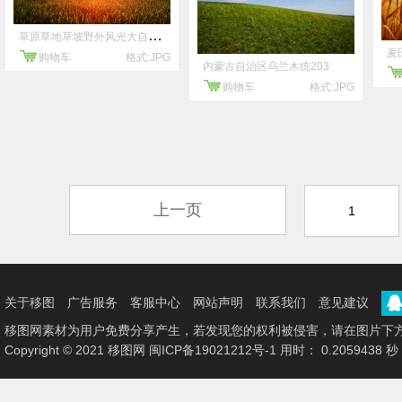
草
原草地草坡野外风光大自然风景绿色28
购物车
格式:JPG
内蒙古自治区乌兰木统203
购物车
格式:JPG
上一页
关于移图
广告服务
客服中心
网站声明
联系我们
意见建议
移图网素材为用户免费分享产生，若发现您的权利被侵害，请在图片下
Copyright © 2021 移图网
闽ICP备19021212号-1
用时： 0.2059438 秒