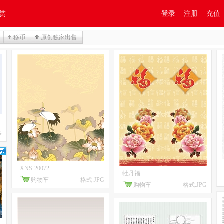
赏
登录
注册
充值
移币
原创独家出售
G
XNS-20072
牡丹福
购物车
格式:JPG
购物车
格式:JPG