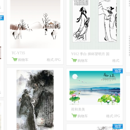
G
TC-Y735
Y012 李白 择杯望明月 国
购物车
格式:JPG
购物车
格式:
G
荷和美美
购物车
格式:JPG