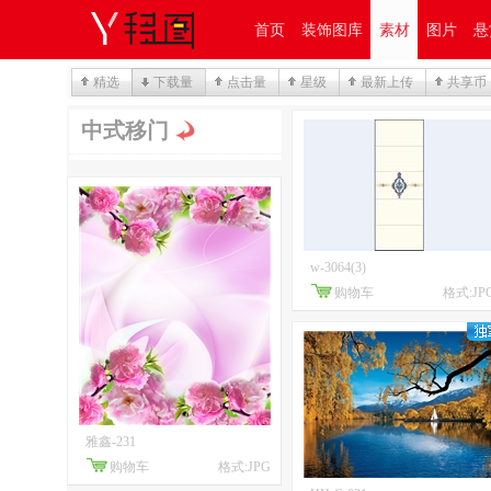
首页
装饰图库
素材
图片
悬
精选
下载量
点击量
星级
最新上传
共享币
中式移门
w-3064(3)
购物车
格式:JP
雅鑫-231
购物车
格式:JPG