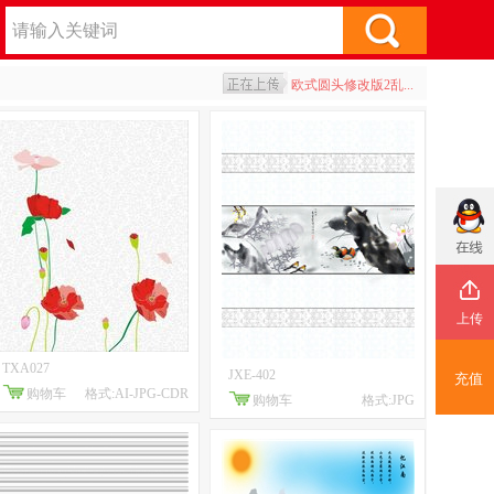
艺术鹿和迎客松腰线
艺术风格钻石风
欧式圆头修改版2乱...
欧式圆头修改版1
黄山迎客松剪影
艺术鹿和迎客松腰线
上传
TXA027
JXE-402
充值
购物车
格式:AI-JPG-CDR
购物车
格式:JPG