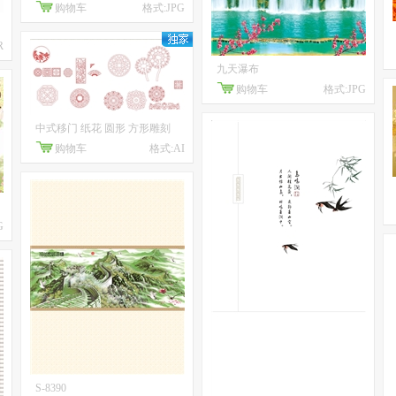
购物车
格式:JPG
R
九天瀑布
购物车
格式:JPG
中式移门 纸花 圆形 方形雕刻
购物车
格式:AI
G
S-8390