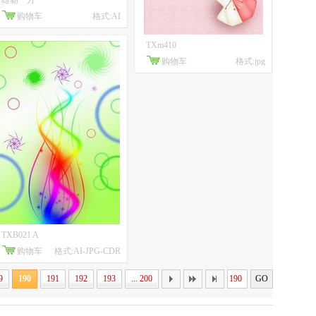
雄霸一方
购物车
格式:AI
TXm410
购物车
格式:jpg
TXB021 A
购物车
格式:AI-JPG-CDR
9
190
191
192
193
... 200