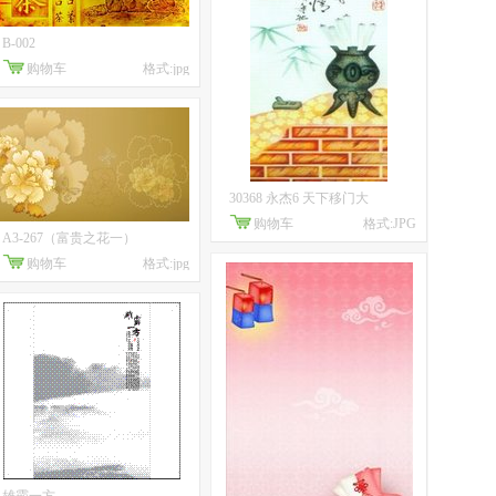
B-002
购物车
格式:jpg
30368 永杰6 天下移门大
购物车
格式:JPG
A3-267（富贵之花一）
购物车
格式:jpg