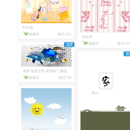
时尚屋
购物车
格式:JPG
粉红豹
购物车
格式:JP
海豚 海底世界 高清移门 腰线
购物车
格式:TIF