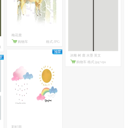
梅花鹿
购物车
格式:JPG
R
冰雕 树 鹿 水墨 英文
购物车
格式:jpg+eps
彩虹雨