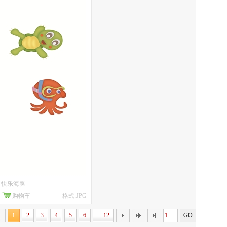
快乐海豚
购物车
格式:JPG
1
2
3
4
5
6
... 12