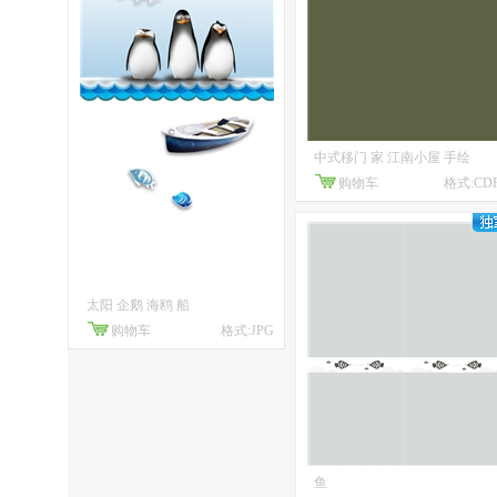
中式移门 家 江南小屋 手绘
购物车
格式:CD
太阳 企鹅 海鸥 船
购物车
格式:JPG
鱼