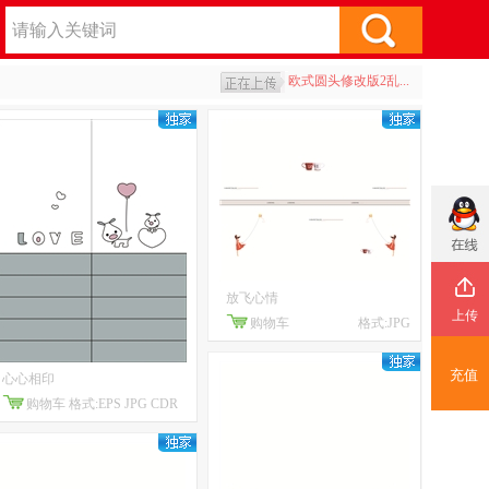
艺术鹿和迎客松腰线
艺术风格钻石风
欧式圆头修改版2乱...
欧式圆头修改版1
黄山迎客松剪影
艺术鹿和迎客松腰线
放飞心情
上传
购物车
格式:JPG
充值
心心相印
购物车
格式:EPS JPG CDR