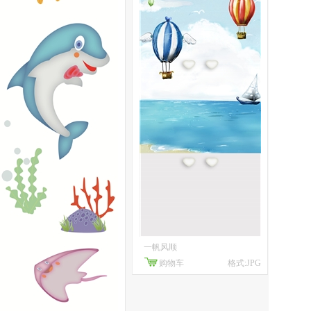
一帆风顺
购物车
格式:JPG