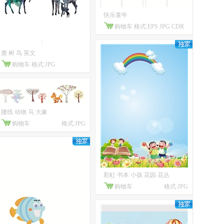
快乐童年
购物车
格式:EPS JPG CDR
鹿 树 鸟 英文
购物车
格式:JPG
腰线 动物 马 大象
购物车
格式:JPG
彩虹 书本 小孩 花园 花丛
购物车
格式:JPG