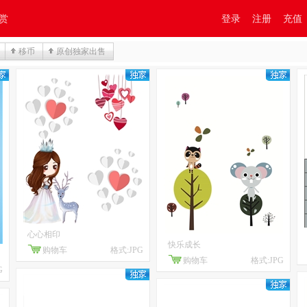
赏
登录
注册
充值
移币
原创独家出售
心心相印
快乐成长
购物车
格式:JPG
购物车
格式:JPG
G