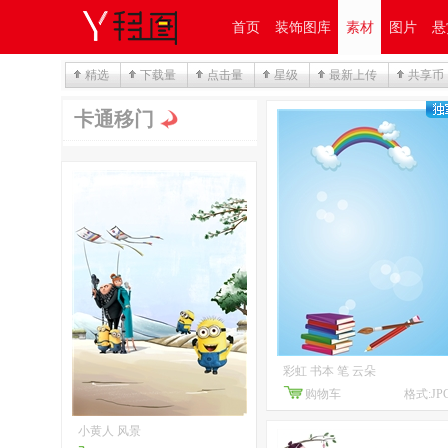
首页
装饰图库
素材
图片
悬
精选
下载量
点击量
星级
最新上传
共享币
卡通移门
彩虹 书本 笔 云朵
购物车
格式:JP
小黄人 风景